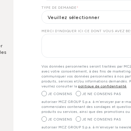
TYPE DE DEMANDE
*
MERCI D'INDIQUER ICI CE DONT VOUS AVEZ B
er
les
Vos données personnelles seront traitées par MC
avec votre consentement, à des fins de marketing
communiquer vos données personnelles à nos parte
produits, services et/ou informations demandés. P
veuillez consulter la
politique de confidentialité
.
JE CONSENS
JE NE CONSENS PAS
autoriser MCZ GROUP S.p.a. à m’envoyer par e-ma
commerciales contenant des sondages et questionn
produits ou services, ainsi que des promotions ou
JE CONSENS
JE NE CONSENS PAS
autoriser MCZ GROUP S.p.a. à m’envoyer la newslet