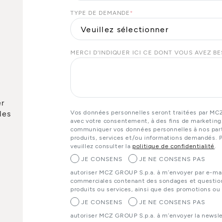
TYPE DE DEMANDE
*
MERCI D'INDIQUER ICI CE DONT VOUS AVEZ B
er
les
Vos données personnelles seront traitées par MC
avec votre consentement, à des fins de marketing
communiquer vos données personnelles à nos parte
produits, services et/ou informations demandés. P
veuillez consulter la
politique de confidentialité
.
JE CONSENS
JE NE CONSENS PAS
autoriser MCZ GROUP S.p.a. à m’envoyer par e-ma
commerciales contenant des sondages et questionn
produits ou services, ainsi que des promotions ou
JE CONSENS
JE NE CONSENS PAS
autoriser MCZ GROUP S.p.a. à m’envoyer la newslet