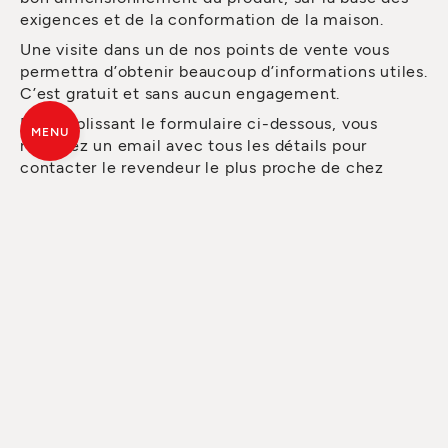
exigences et de la conformation de la maison.
Une visite dans un de nos points de vente vous
permettra d’obtenir beaucoup d’informations utiles.
C’est gratuit et sans aucun engagement.
En remplissant le formulaire ci-dessous, vous
MENU
recevrez un email avec tous les détails pour
contacter le revendeur le plus proche de chez
vous.
Si vous avez besoin d’un devis ou d’un conseil, vous
pouvez déjà le demander via le formulaire. Le
personnel du revendeur vous contactera dès que
possible.
TOUS LES ESPRITS
DU FEU