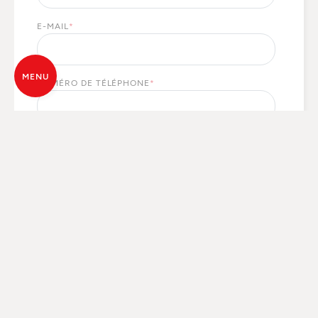
E-MAIL
*
MENU
NUMÉRO DE TÉLÉPHONE
*
PAYS
*
TYPE DE DEMANDE
*
MERCI D'INDIQUER ICI CE DONT VOUS AVEZ BESOIN
*