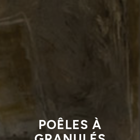
POÊLES À
GRANULÉS