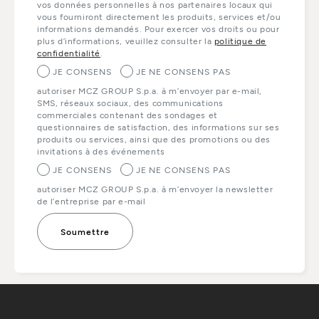
vos données personnelles à nos partenaires locaux qui
vous fourniront directement les produits, services et/ou
informations demandés. Pour exercer vos droits ou pour
plus d’informations, veuillez consulter la
politique de
confidentialité
.
JE CONSENS
JE NE CONSENS PAS
autoriser MCZ GROUP S.p.a. à m’envoyer par e-mail,
SMS, réseaux sociaux, des communications
commerciales contenant des sondages et
questionnaires de satisfaction, des informations sur ses
produits ou services, ainsi que des promotions ou des
invitations à des événements
JE CONSENS
JE NE CONSENS PAS
autoriser MCZ GROUP S.p.a. à m’envoyer la newsletter
de l’entreprise par e-mail