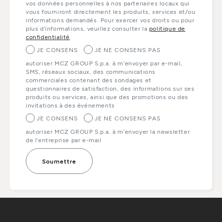
vos données personnelles à nos partenaires locaux qui
vous fourniront directement les produits, services et/ou
informations demandés. Pour exercer vos droits ou pour
plus d’informations, veuillez consulter la
politique de
confidentialité
.
JE CONSENS
JE NE CONSENS PAS
autoriser MCZ GROUP S.p.a. à m’envoyer par e-mail,
SMS, réseaux sociaux, des communications
commerciales contenant des sondages et
questionnaires de satisfaction, des informations sur ses
produits ou services, ainsi que des promotions ou des
invitations à des événements
JE CONSENS
JE NE CONSENS PAS
autoriser MCZ GROUP S.p.a. à m’envoyer la newsletter
de l’entreprise par e-mail