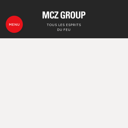
MENU
TOUS LES ESPRITS
DU FEU
© MCZ Group S.p.a. 2023-2026
TVA. n. 01791730938
Politique de confidentialité
Informations Légales
Whistleblowing
Utilise de Cookie
Plan du site