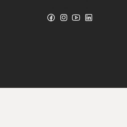
Suivez-nous sur
les médias sociaux
CZ Group S.p.a. 2023-2026 TVA. n. 01791730938