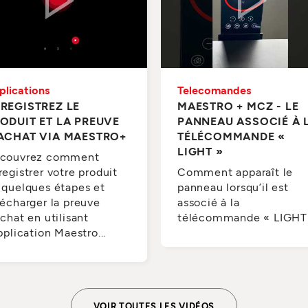
plications
Telecomandes
REGISTREZ LE
MAESTRO + MCZ - LE
ODUIT ET LA PREUVE
PANNEAU ASSOCIÉ À 
ACHAT VIA MAESTRO+
TÉLÉCOMMANDE «
LIGHT »
couvrez comment
registrer votre produit
Comment apparaît le
 quelques étapes et
panneau lorsqu’il est
lécharger la preuve
associé à la
achat en utilisant
télécommande « LIGHT
application Maestro...
VOIR TOUTES LES VIDÉOS