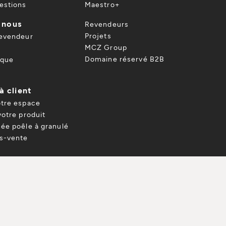
estions
Maestro+
 nous
Revendeurs
Projets
revendeur
MCZ Group
Domaine réservé B2B
ique
à client
otre espace
votre produit
ée poêle à granulé
ès-vente
 REVENDEUR
TÉLÉCHARGEZ LE CATALOGUE
gales
Whistleblowing
Utilise de Cookie
Plan du site
© M