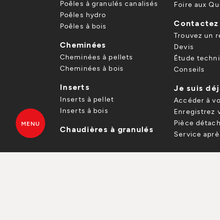
Poêles à granulés canalisés
Foire aux Qu
Poêles hydro
Contactez
Poêles à bois
Trouvez un 
Cheminées
Devis
Cheminées à pellets
Étude techn
Cheminées à bois
Conseils
Inserts
Je suis déj
Inserts à pellet
Accéder à v
Inserts à bois
Enregistrez 
Pièce détach
MENU
Chaudières à granulés
Service apr
DEVIS GRATUIT
TROUVEZ UN
Politique de confidentialité
Informations Lé