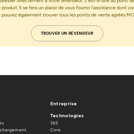
adresser directement à votre revendeur, c'est-à-dire au point d
produit. Il se fera un plaisir de vous fournir l'assistance dont v
 pouvez également trouver tous les points de vente agréés MCZ
TROUVER UN REVENDEUR
Entreprise
Technologies
éo
365
échargement
Core