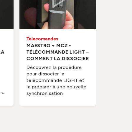
Telecomandes
Telecoma
MAESTRO + MCZ -
MAESTRO
LA
TÉLÉCOMMANDE LIGHT –
COMMENT
COMMENT LA DISSOCIER
TÉLÉCO
LIGHT » 
Découvrez la procédure
pour dissocier la
Regardez
télécommande LIGHT et
associer
la préparer à une nouvelle
« LIGHT »
 »
synchronisation