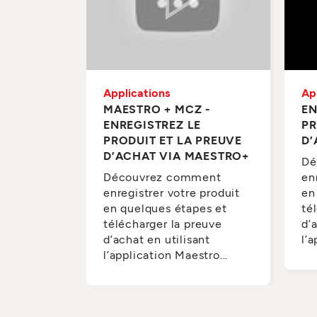
Applications
Ap
MAESTRO + MCZ -
EN
ENREGISTREZ LE
PR
PRODUIT ET LA PREUVE
D’
D’ACHAT VIA MAESTRO+
Dé
Découvrez comment
en
enregistrer votre produit
en
en quelques étapes et
té
télécharger la preuve
d’
d’achat en utilisant
l’
l’application Maestro...