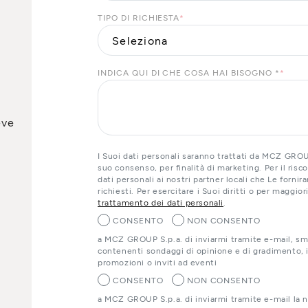
TIPO DI RICHIESTA
*
INDICA QUI DI CHE COSA HAI BISOGNO *
*
eve
I Suoi dati personali saranno trattati da MCZ GROUP
suo consenso, per finalità di marketing. Per il ris
dati personali ai nostri partner locali che Le forni
richiesti. Per esercitare i Suoi diritti o per maggio
trattamento dei dati personali
.
CONSENTO
NON CONSENTO
a MCZ GROUP S.p.a. di inviarmi tramite e-mail, sm
contenenti sondaggi di opinione e di gradimento, i
promozioni o inviti ad eventi
CONSENTO
NON CONSENTO
a MCZ GROUP S.p.a. di inviarmi tramite e-mail la 