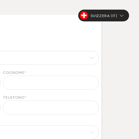
SVIZZERA (IT)
COGNOME
*
TELEFONO
*