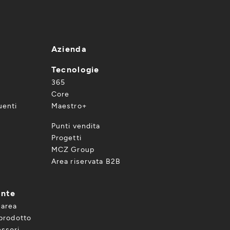
Azienda
Tecnologie
365
Core
enti
Maestro+
Punti vendita
Progetti
MCZ Group
Area riservata B2B
ente
 area
 prodotto
ssori