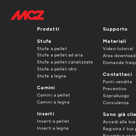
Prodotti
Supporto
Stufe
Materiali
Stufe a pellet
Video tutorial
Stufe a pellet ad aria
Area download
Stufe a pellet canalizzate
Domande frequ
Stufe a pellet idro
Contattaci
Stufe a legna
Punti vendita
Camini
Preventivo
Camini a pellet
Sopralluogo
Camini a legna
Consulenza
Inserti
Sono già cli
Inserti a pellet
Accedi alla tua
Inserti a legna
Registra il tuo
Ricambi e acce