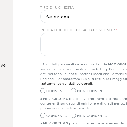
TIPO DI RICHIESTA
*
INDICA QUI DI CHE COSA HAI BISOGNO *
*
eve
I Suoi dati personali saranno trattati da MCZ GROUP
suo consenso, per finalità di marketing. Per il ris
dati personali ai nostri partner locali che Le forni
richiesti. Per esercitare i Suoi diritti o per maggio
trattamento dei dati personali
.
CONSENTO
NON CONSENTO
a MCZ GROUP S.p.a. di inviarmi tramite e-mail, sm
contenenti sondaggi di opinione e di gradimento, i
promozioni o inviti ad eventi
CONSENTO
NON CONSENTO
a MCZ GROUP S.p.a. di inviarmi tramite e-mail la 