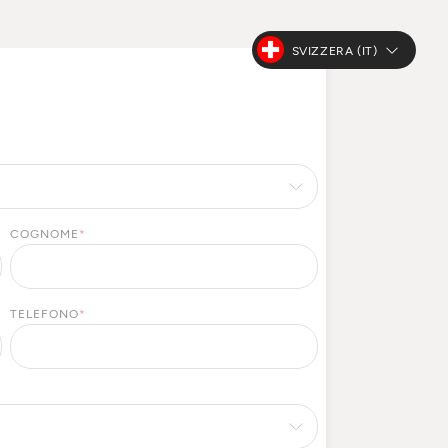
SVIZZERA (IT)
COGNOME
*
TELEFONO
*