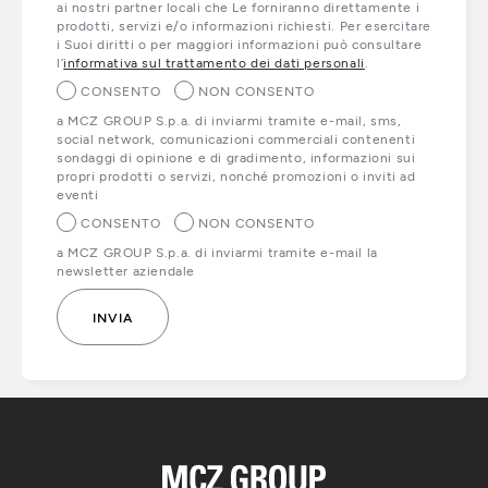
ai nostri partner locali che Le forniranno direttamente i
prodotti, servizi e/o informazioni richiesti. Per esercitare
i Suoi diritti o per maggiori informazioni può consultare
l’
informativa sul trattamento dei dati personali
.
CONSENTO
NON CONSENTO
a MCZ GROUP S.p.a. di inviarmi tramite e-mail, sms,
social network, comunicazioni commerciali contenenti
sondaggi di opinione e di gradimento, informazioni sui
propri prodotti o servizi, nonché promozioni o inviti ad
eventi
CONSENTO
NON CONSENTO
a MCZ GROUP S.p.a. di inviarmi tramite e-mail la
newsletter aziendale