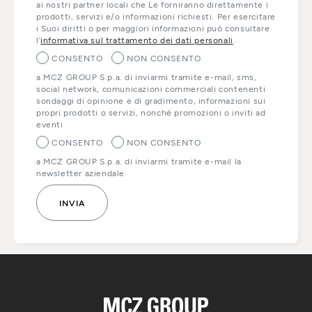
ai nostri partner locali che Le forniranno direttamente i
prodotti, servizi e/o informazioni richiesti. Per esercitare
i Suoi diritti o per maggiori informazioni può consultare
l’
informativa sul trattamento dei dati personali
.
CONSENTO
NON CONSENTO
a MCZ GROUP S.p.a. di inviarmi tramite e-mail, sms,
social network, comunicazioni commerciali contenenti
sondaggi di opinione e di gradimento, informazioni sui
propri prodotti o servizi, nonché promozioni o inviti ad
eventi
CONSENTO
NON CONSENTO
a MCZ GROUP S.p.a. di inviarmi tramite e-mail la
newsletter aziendale