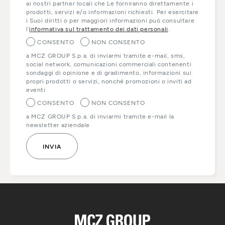
ai nostri partner locali che Le forniranno direttamente i
prodotti, servizi e/o informazioni richiesti. Per esercitare
i Suoi diritti o per maggiori informazioni può consultare
l’
informativa sul trattamento dei dati personali
.
CONSENTO
NON CONSENTO
a MCZ GROUP S.p.a. di inviarmi tramite e-mail, sms,
social network, comunicazioni commerciali contenenti
sondaggi di opinione e di gradimento, informazioni sui
propri prodotti o servizi, nonché promozioni o inviti ad
eventi
CONSENTO
NON CONSENTO
a MCZ GROUP S.p.a. di inviarmi tramite e-mail la
newsletter aziendale