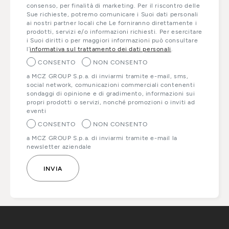
consenso, per finalità di marketing. Per il riscontro delle
Sue richieste, potremo comunicare i Suoi dati personali
ai nostri partner locali che Le forniranno direttamente i
prodotti, servizi e/o informazioni richiesti. Per esercitare
i Suoi diritti o per maggiori informazioni può consultare
l’
informativa sul trattamento dei dati personali
.
CONSENTO
NON CONSENTO
a MCZ GROUP S.p.a. di inviarmi tramite e-mail, sms,
social network, comunicazioni commerciali contenenti
sondaggi di opinione e di gradimento, informazioni sui
propri prodotti o servizi, nonché promozioni o inviti ad
eventi
CONSENTO
NON CONSENTO
a MCZ GROUP S.p.a. di inviarmi tramite e-mail la
newsletter aziendale