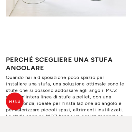
PERCHÉ SCEGLIERE UNA STUFA
ANGOLARE
Quando hai a disposizione poco spazio per
installare una stufa, una soluzione ottimale sono le
stufe che si possono addossare agli angoli. MCZ
offre un’intera linea di stufe a pellet, con una
MENU
forma tonda, ideale per l’installazione ad angolo e
per valorizzare piccoli spazi, altrimenti inutilizzati.
Le stufe angolari MCZ hanno un design moderno e
curato nei minimi particolari, ricercando la
massima visione del fuoco e un’estrema pulizia