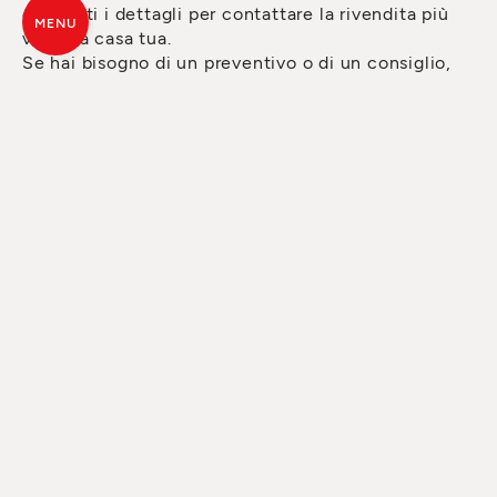
con tutti i dettagli per contattare la rivendita più
MENU
vicina a casa tua.
Se hai bisogno di un preventivo o di un consiglio,
puoi già chiederlo tramite il form. Il personale della
rivendita ti contatterà prima possibile.
TUTTE LE ANIME
DEL FUOCO
© MCZ Group S.p.a. 2023-2026
P.IVA n. 01791730938
Privacy Policy