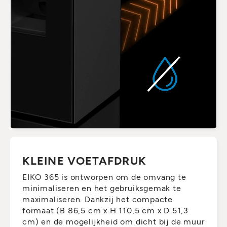
KLEINE VOETAFDRUK
EIKO 365 is ontworpen om de omvang te
minimaliseren en het gebruiksgemak te
maximaliseren. Dankzij het compacte
formaat (B 86,5 cm x H 110,5 cm x D 51,3
cm) en de mogelijkheid om dicht bij de muur