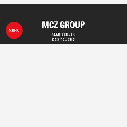
MENU
ALLE SEELEN
DES FEUERS
© MCZ Group S.p.a. 2023-2026
Umsatzsteuer n. 01791730938
Privacy Policy
Rechtliche Hinweise
Whistleblowing
Nutzung von Cookie
Map von der Webseite