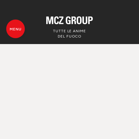
MENU
TUTTE LE ANIME
DEL FUOCO
© MCZ Group S.p.a. 2023-2026
P.IVA n. 01791730938
Privacy Policy
Note legali
Whistleblowing
Cookie
Mappa del sito