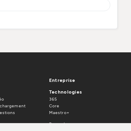
Entreprise
Technologies
éo
365
échargement
Core
estions
Maestro+
 nous
Revendeurs
Projets
revendeur
 REVENDEUR
TÉLÉCHARGEZ LE CATALOGUE