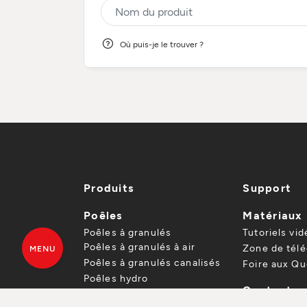
Où puis-je le trouver ?
Produits
Support
Poêles
Matériaux
Poêles à granulés
Tutoriels vid
Poêles à granulés à air
Zone de tél
MENU
Poêles à granulés canalisés
Foire aux Qu
Poêles hydro
Contactez
Poêles à bois
Trouvez un 
DEVIS GRATUIT
TROUVEZ UN