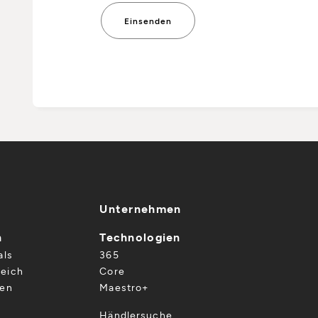
Unternehmen
n
Technologien
als
365
eich
Core
gen
Maestro+
Händlersuche