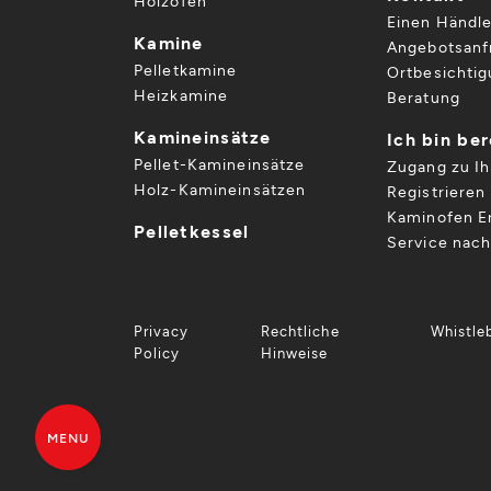
Holzöfen
Einen Händle
Kamine
Angebotsanf
Pelletkamine
Ortbesichti
Heizkamine
Beratung
Kamineinsätze
Ich bin be
Pellet-Kamineinsätze
Zugang zu I
Holz-Kamineinsätzen
Registrieren 
Kaminofen Er
Pelletkessel
Service nac
Privacy
Rechtliche
Whistle
Policy
Hinweise
MENU