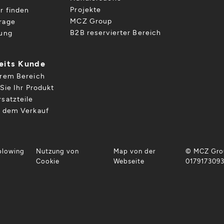
Projekte
r finden
MCZ Group
rage
B2B reservierter Bereich
gung
reits Kunde
hrem Bereich
Sie Ihr Produkt
satzteile
h dem Verkauf
blowing
Nutzung von
Map von der
© MCZ Grou
Cookie
Webseite
017917309