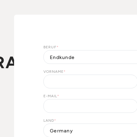
BERUF
*
RA
VORNAME
*
E-MAIL
*
LAND
*