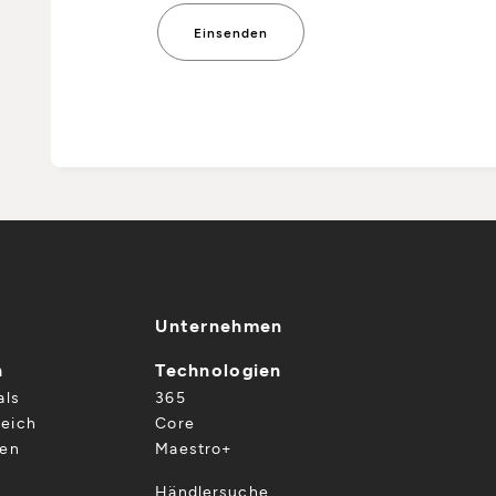
Unternehmen
n
Technologien
als
365
eich
Core
gen
Maestro+
Händlersuche