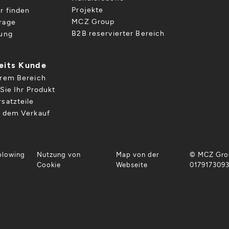
Projekte
r finden
MCZ Group
rage
B2B reservierter Bereich
gung
reits Kunde
hrem Bereich
Sie Ihr Produkt
satzteile
h dem Verkauf
blowing
Nutzung von
Map von der
© MCZ Grou
Cookie
Webseite
017917309