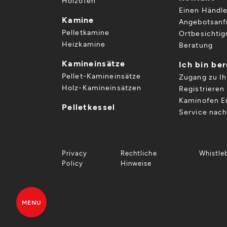
Holzöfen
Einen Händle
Kamine
Angebotsanf
Pelletkamine
Ortbesichti
Heizkamine
Beratung
Kamineinsätze
Ich bin be
Pellet-Kamineinsätze
Zugang zu I
Holz-Kamineinsätzen
Registrieren 
Kaminofen Er
Pelletkessel
Service nac
Privacy
Rechtliche
Whistle
Policy
Hinweise
MENU