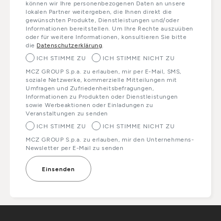
können wir Ihre personenbezogenen Daten an unsere
lokalen Partner weitergeben, die Ihnen direkt die
gewünschten Produkte, Dienstleistungen und/oder
Informationen bereitstellen. Um Ihre Rechte auszuüben
oder für weitere Informationen, konsultieren Sie bitte
die
Datenschutzerklärung
.
ICH STIMME ZU
ICH STIMME NICHT ZU
MCZ GROUP S.p.a. zu erlauben, mir per E-Mail, SMS,
soziale Netzwerke, kommerzielle Mitteilungen mit
Umfragen und Zufriedenheitsbefragungen,
Informationen zu Produkten oder Dienstleistungen
sowie Werbeaktionen oder Einladungen zu
Veranstaltungen zu senden
ICH STIMME ZU
ICH STIMME NICHT ZU
MCZ GROUP S.p.a. zu erlauben, mir den Unternehmens-
Newsletter per E-Mail zu senden