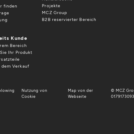
Projekte
r finden
MCZ Group
rage
B2B reservierter Bereich
gung
reits Kunde
hrem Bereich
Sie Ihr Produkt
satzteile
h dem Verkauf
blowing
Nutzung von
Map von der
© MCZ Grou
Cookie
Webseite
017917309