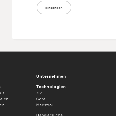
Unternehmen
n
Technologien
als
365
eich
Core
gen
Maestro+
Händlersuche