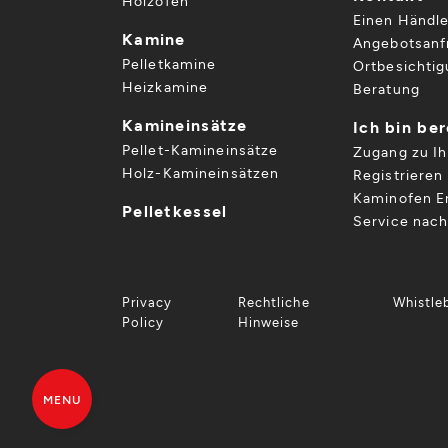
Holzöfen
Einen Händle
Kamine
Angebotsanf
Pelletkamine
Ortbesichti
Heizkamine
Beratung
Kamineinsätze
Ich bin be
Pellet-Kamineinsätze
Zugang zu I
Holz-Kamineinsätzen
Registrieren 
Kaminofen Er
Pelletkessel
Service nac
Privacy
Rechtliche
Whistle
Policy
Hinweise
MENU