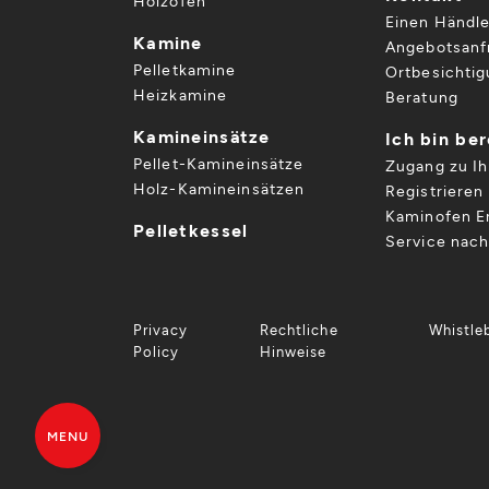
Holzöfen
Einen Händle
Kamine
Angebotsanf
Pelletkamine
Ortbesichti
Heizkamine
Beratung
Kamineinsätze
Ich bin be
Pellet-Kamineinsätze
Zugang zu I
Holz-Kamineinsätzen
Registrieren 
Kaminofen Er
Pelletkessel
Service nac
Privacy
Rechtliche
Whistle
Policy
Hinweise
MENU