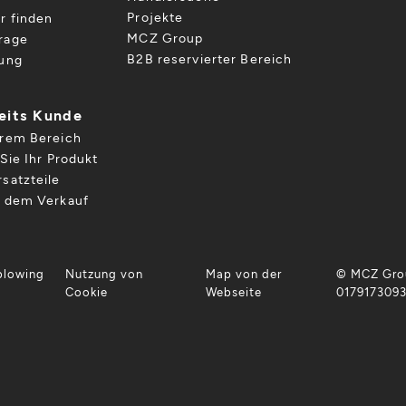
Projekte
r finden
MCZ Group
rage
B2B reservierter Bereich
gung
reits Kunde
hrem Bereich
Sie Ihr Produkt
satzteile
h dem Verkauf
blowing
Nutzung von
Map von der
© MCZ Grou
Cookie
Webseite
017917309