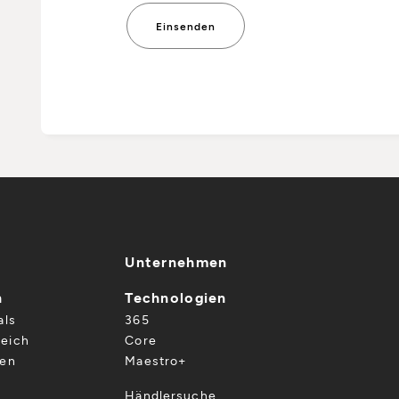
Unternehmen
n
Technologien
als
365
eich
Core
gen
Maestro+
Händlersuche