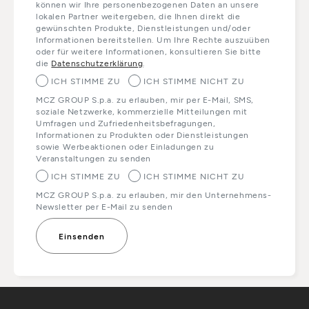
können wir Ihre personenbezogenen Daten an unsere
lokalen Partner weitergeben, die Ihnen direkt die
gewünschten Produkte, Dienstleistungen und/oder
Informationen bereitstellen. Um Ihre Rechte auszuüben
oder für weitere Informationen, konsultieren Sie bitte
die
Datenschutzerklärung
.
ICH STIMME ZU
ICH STIMME NICHT ZU
MCZ GROUP S.p.a. zu erlauben, mir per E-Mail, SMS,
soziale Netzwerke, kommerzielle Mitteilungen mit
Umfragen und Zufriedenheitsbefragungen,
Informationen zu Produkten oder Dienstleistungen
sowie Werbeaktionen oder Einladungen zu
Veranstaltungen zu senden
ICH STIMME ZU
ICH STIMME NICHT ZU
MCZ GROUP S.p.a. zu erlauben, mir den Unternehmens-
Newsletter per E-Mail zu senden