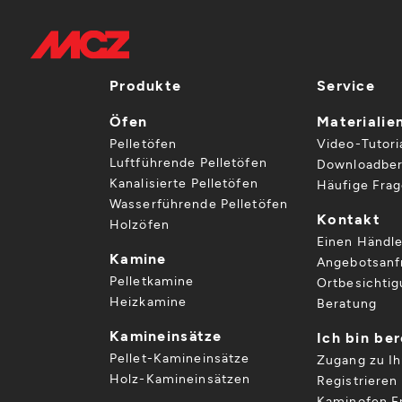
Produkte
Service
Öfen
Materialie
Pelletöfen
Video-Tutori
Luftführende Pelletöfen
Downloadber
Kanalisierte Pelletöfen
Häufige Fra
Wasserführende Pelletöfen
Kontakt
Holzöfen
Einen Händle
Kamine
Angebotsanf
Pelletkamine
Ortbesichti
Heizkamine
Beratung
Kamineinsätze
Ich bin be
Pellet-Kamineinsätze
Zugang zu I
Holz-Kamineinsätzen
Registrieren 
Kaminofen Er