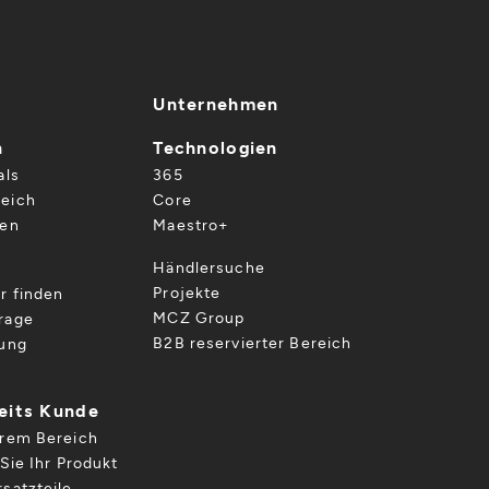
Unternehmen
n
Technologien
als
365
eich
Core
gen
Maestro+
Händlersuche
Projekte
r finden
MCZ Group
rage
B2B reservierter Bereich
gung
reits Kunde
hrem Bereich
Sie Ihr Produkt
satzteile