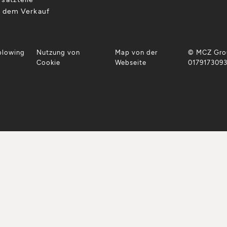
h dem Verkauf
blowing
Nutzung von
Map von der
© MCZ Grou
Cookie
Webseite
017917309