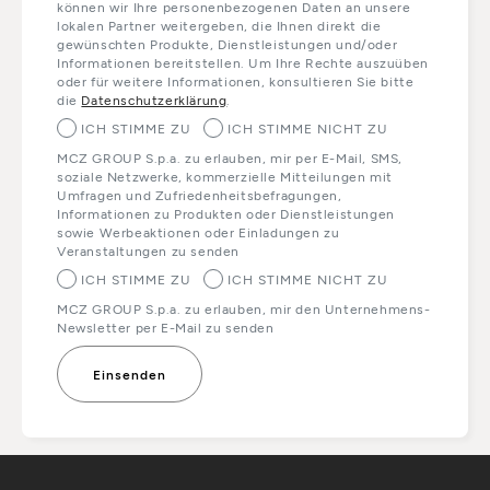
können wir Ihre personenbezogenen Daten an unsere
lokalen Partner weitergeben, die Ihnen direkt die
gewünschten Produkte, Dienstleistungen und/oder
Informationen bereitstellen. Um Ihre Rechte auszuüben
oder für weitere Informationen, konsultieren Sie bitte
die
Datenschutzerklärung
.
ICH STIMME ZU
ICH STIMME NICHT ZU
MCZ GROUP S.p.a. zu erlauben, mir per E-Mail, SMS,
soziale Netzwerke, kommerzielle Mitteilungen mit
Umfragen und Zufriedenheitsbefragungen,
Informationen zu Produkten oder Dienstleistungen
sowie Werbeaktionen oder Einladungen zu
Veranstaltungen zu senden
ICH STIMME ZU
ICH STIMME NICHT ZU
MCZ GROUP S.p.a. zu erlauben, mir den Unternehmens-
Newsletter per E-Mail zu senden