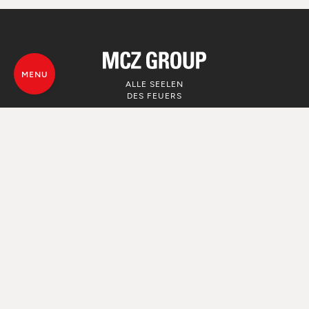
MENU
ALLE SEELEN
DES FEUERS
© MCZ Group S.p.a. 2023-2026
Umsatzsteuer n. 01791730938
Privacy Policy
Rechtliche Hinweise
Whistleblowing
Nutzung von Cookie
Map von der Webseite