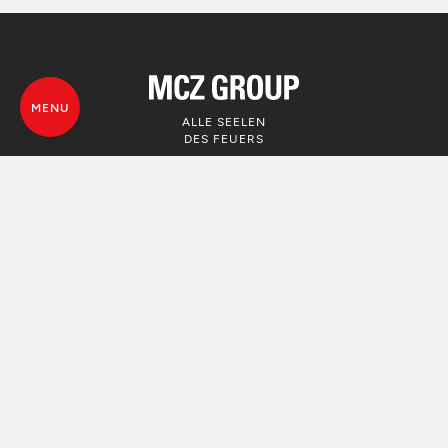
MENU
ALLE SEELEN
DES FEUERS
© MCZ Group S.p.a. 2023-2026
Umsatzsteuer n. 01791730938
Privacy Policy
Rechtliche Hinweise
Whistleblowing
Nutzung von Cookie
Map von der Webseite