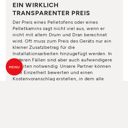
EIN WIRKLICH
TRANSPARENTER PREIS
Der Preis eines Pelletofens oder eines
Pelletkamins sagt nicht viel aus, wenn er
nicht mit allem Drum und Dran berechnet
wird. Oft muss zum Preis des Geräts nur ein
kleiner Zusatzbetrag für die
Installationsarbeiten hinzugefügt werden. In
anderen Fällen sind aber auch aufwendigere
Arbeiten notwendig. Unsere Partner können
MENU
jede Einzelheit bewerten und einen
Kostenvoranschlag erstellen, in dem alle
notwendigen Elemente vorhanden sind,
damit Sie später keine Überraschungen
erleben.