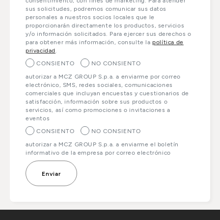
consentimiento, con fines de marketing. Para atender
sus solicitudes, podremos comunicar sus datos
personales a nuestros socios locales que le
proporcionarán directamente los productos, servicios
y/o información solicitados. Para ejercer sus derechos o
para obtener más información, consulte la
política de
privacidad
.
CONSIENTO
NO CONSIENTO
autorizar a MCZ GROUP S.p.a. a enviarme por correo
electrónico, SMS, redes sociales, comunicaciones
comerciales que incluyan encuestas y cuestionarios de
satisfacción, información sobre sus productos o
servicios, así como promociones o invitaciones a
eventos
CONSIENTO
NO CONSIENTO
autorizar a MCZ GROUP S.p.a. a enviarme el boletín
informativo de la empresa por correo electrónico