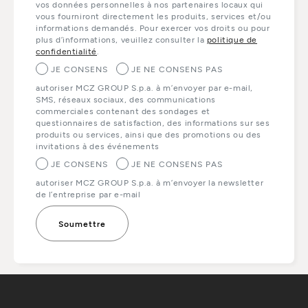
vos données personnelles à nos partenaires locaux qui
vous fourniront directement les produits, services et/ou
informations demandés. Pour exercer vos droits ou pour
plus d’informations, veuillez consulter la
politique de
confidentialité
.
JE CONSENS
JE NE CONSENS PAS
autoriser MCZ GROUP S.p.a. à m’envoyer par e-mail,
SMS, réseaux sociaux, des communications
commerciales contenant des sondages et
questionnaires de satisfaction, des informations sur ses
produits ou services, ainsi que des promotions ou des
invitations à des événements
JE CONSENS
JE NE CONSENS PAS
autoriser MCZ GROUP S.p.a. à m’envoyer la newsletter
de l’entreprise par e-mail