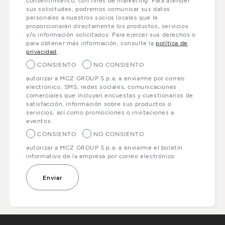
consentimiento, con fines de marketing. Para atender
sus solicitudes, podremos comunicar sus datos
personales a nuestros socios locales que le
proporcionarán directamente los productos, servicios
y/o información solicitados. Para ejercer sus derechos o
para obtener más información, consulte la
política de
privacidad
.
CONSIENTO
NO CONSIENTO
autorizar a MCZ GROUP S.p.a. a enviarme por correo
electrónico, SMS, redes sociales, comunicaciones
comerciales que incluyan encuestas y cuestionarios de
satisfacción, información sobre sus productos o
servicios, así como promociones o invitaciones a
eventos
CONSIENTO
NO CONSIENTO
autorizar a MCZ GROUP S.p.a. a enviarme el boletín
informativo de la empresa por correo electrónico