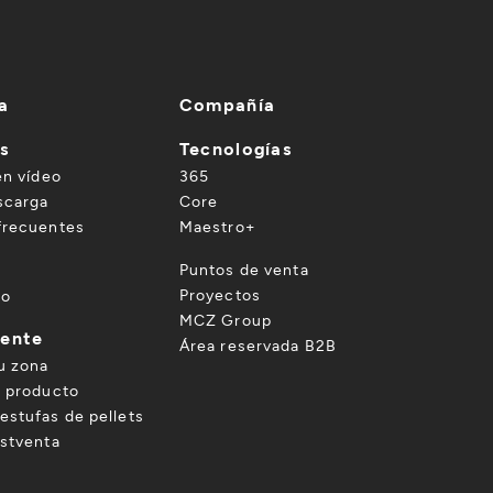
a
Compañía
es
Tecnologías
en vídeo
365
scarga
Core
frecuentes
Maestro+
o
Puntos de venta
Proyectos
to
MCZ Group
iente
Área reservada B2B
u zona
u producto
estufas de pellets
ostventa