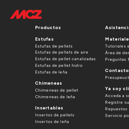
Productos
Asistenci
Estufas
Material
Estufas de pellets
Tutoriales 
Estufas de pellets de aire
Área de de
Estufas de pellet canalizadas
Preguntas 
Estufas de pellet hidro
Contact
Estufas de leña
Presupeus
Chimeneas
Ya soy cl
Chimeneas de pellet
Acceda a s
Chimeneas de leña
Registre s
Insertables
Repuestos 
Insertos de pellets
Servicio p
Insertos de leña