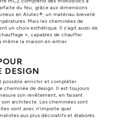
L’offre MCZ comprend des monoblocs à
arfaite du feu, grâce aux dimensions
mineux en Alutec®, un matériau breveté
empératures. Mais les cheminées de
t un choix esthétique. Il s’agit aussi de
chauffage », capables de chauffer
ou même la maison en entier.
POUR
E DESIGN
t possible enrichir et compléter
e cheminée de design. Il est toujours
 mesure son revêtement, en faisant
à son architecte. Les cheminées sont
elles vont avec n’importe quel
alistes aux plus décoratifs et élaborés.