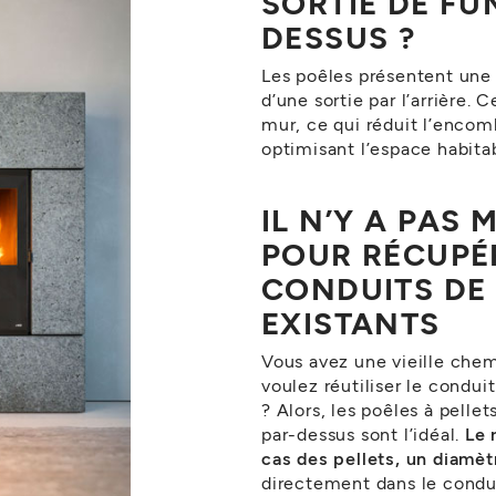
SORTIE DE FU
DESSUS ?
Les poêles présentent un
d’une sortie par l’arrière. 
mur, ce qui réduit l’enco
optimisant l’espace habita
IL N’Y A PAS 
POUR RÉCUPÉ
CONDUITS DE
EXISTANTS
Vous avez une vieille chem
voulez réutiliser le condu
? Alors, les poêles à pell
par-dessus sont l’idéal.
Le 
cas des pellets, un diamèt
directement dans le condu