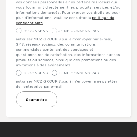
vos données personnelles à nos partenaires locaux qui
vous fourniront directement les produits, services et/ou
informations demandés. Pour exercer vos droits ou pour
plus d’informations, veuillez consulter la
politique de
confidentialité
.
JE CONSENS
JE NE CONSENS PAS
autoriser MCZ GROUP S.p.a. à m’envoyer par e-mail,
SMS, réseaux sociaux, des communications
commerciales contenant des sondages et
questionnaires de satisfaction, des informations sur ses
produits ou services, ainsi que des promotions ou des
invitations à des événements
JE CONSENS
JE NE CONSENS PAS
autoriser MCZ GROUP S.p.a. à m’envoyer la newsletter
de l’entreprise par e-mail