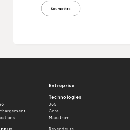
Entreprise
Technologies
éo
365
échargement
Core
estions
Maestro+
 nous
Revendeurs