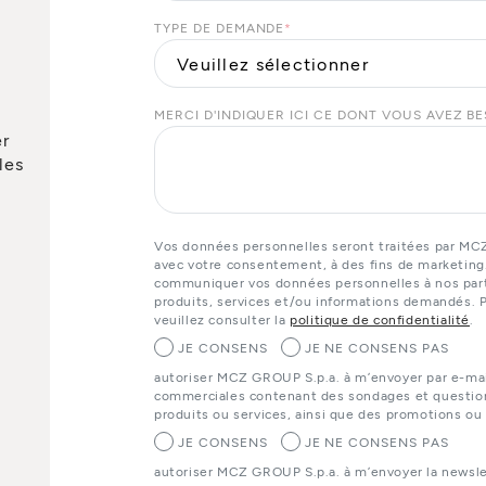
TYPE DE DEMANDE
*
MERCI D'INDIQUER ICI CE DONT VOUS AVEZ B
er
les
Vos données personnelles seront traitées par MC
avec votre consentement, à des fins de marketing
communiquer vos données personnelles à nos parte
produits, services et/ou informations demandés. P
veuillez consulter la
politique de confidentialité
.
JE CONSENS
JE NE CONSENS PAS
autoriser MCZ GROUP S.p.a. à m’envoyer par e-ma
commerciales contenant des sondages et questionn
produits ou services, ainsi que des promotions ou
JE CONSENS
JE NE CONSENS PAS
autoriser MCZ GROUP S.p.a. à m’envoyer la newslet