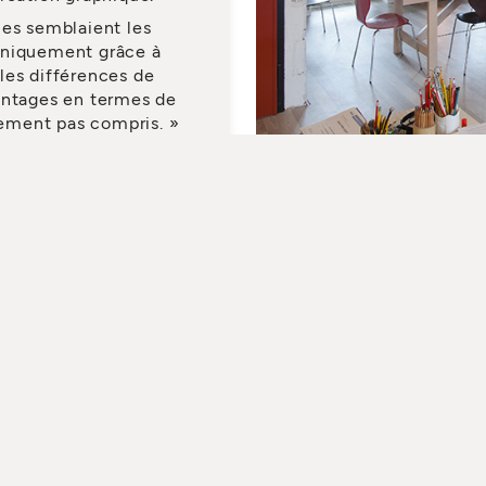
les semblaient les
uniquement grâce à
les différences de
antages en termes de
blement pas compris. »
 REVENDEUR
TÉLÉCHARGEZ LE CATALOGUE
Entreprise
à client
Technologies
otre espace
365
votre produit
Core