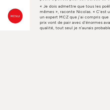
« Je dois admettre que tous les poê
mêmes », raconte Nicolas. « C’est 
MENU
un expert MCZ que j’ai compris que 
prix vont de pair avec d’énormes av
qualité, tout seul je n’aurais proba
En savoir plus
DEVIS GRATUIT
TROUVEZ UN
Produits
Support
Poêles
Je suis déj
Poêles à granulés
Accéder à v
Poêles à granulés à air
Enregistrez 