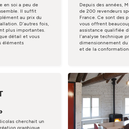
e en soi a peu de
Depuis des années, M
semble. Il suffit
de 200 revendeurs spé
pplément au prix du
France. Ce sont des p
allation. D’autres fois,
vous offrent beaucoup
nt plus importantes.
assistance qualifiée d
que détail et vous
l’analyse technique p
es éléments
dimensionnement du p
et de la conformation
T
»
icolas cherchait un
réation graphique.