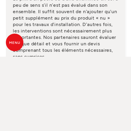
peu de sens s’il n’est pas évalué dans son
ensemble. Il suffit souvent de n’ajouter qu’un
petit supplément au prix du produit « nu »
pour les travaux d’installation. D’autres fois,
les interventions sont nécessairement plus
importantes. Nos partenaires sauront évaluer
MENU
chaque détail et vous fournir un devis
comprenant tous les éléments nécessaires,
sans surprises.
DEMANDEZ UN SERVICE
QUALIFIÉ
Depuis des années, MCZ s’appuie sur un
réseau de plus de 200 revendeurs
spécialisés, présents dans toute la France. Ce
sont des professionnels du chauffage, qui