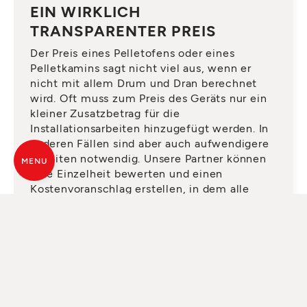
EIN WIRKLICH
TRANSPARENTER PREIS
Der Preis eines Pelletofens oder eines
Pelletkamins sagt nicht viel aus, wenn er
nicht mit allem Drum und Dran berechnet
wird. Oft muss zum Preis des Geräts nur ein
kleiner Zusatzbetrag für die
Installationsarbeiten hinzugefügt werden. In
anderen Fällen sind aber auch aufwendigere
Arbeiten notwendig. Unsere Partner können
MENU
jede Einzelheit bewerten und einen
Kostenvoranschlag erstellen, in dem alle
notwendigen Elemente vorhanden sind,
damit Sie später keine Überraschungen
erleben.