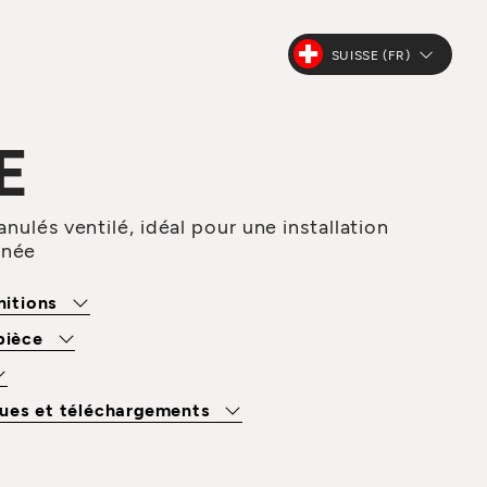
SUISSE (FR)
E
anulés ventilé, idéal pour une installation
inée
initions
 pièce
ues et téléchargements