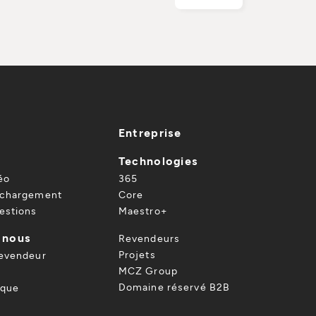
Entreprise
Technologies
éo
365
échargement
Core
estions
Maestro+
 nous
Revendeurs
Projets
revendeur
MCZ Group
Domaine réservé B2B
ique