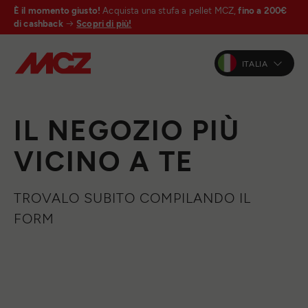
È il momento giusto!
Acquista una stufa a pellet MCZ,
fino a 200€
di cashback
Scopri di più!
ITALIA
IL NEGOZIO PIÙ
VICINO A TE
TROVALO SUBITO COMPILANDO IL
FORM