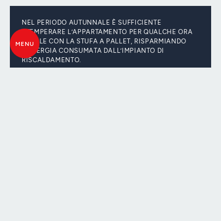
NEL PERIODO AUTUNNALE È SUFFICIENTE
STEMPERARE L’APPARTAMENTO PER QUALCHE ORA
SERALE CON LA STUFA A PALLET, RISPARMIANDO
MENU
L’ENERGIA CONSUMATA DALL’IMPIANTO DI
RISCALDAMENTO.
LA BIOMASSA VIENE AUTOMATICAMENTE
UTILIZZATA OGNI VOLTA CHE CONVIENE, SIA IN
SOSTITUZIONE CHE IN AFFIANCAMENTO ALLA
POMPA DI CALORE.