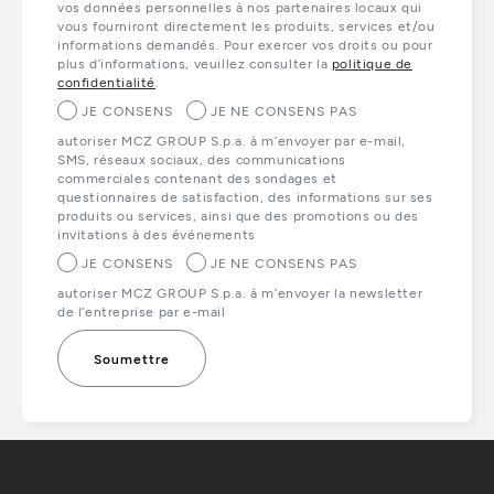
vos données personnelles à nos partenaires locaux qui
vous fourniront directement les produits, services et/ou
informations demandés. Pour exercer vos droits ou pour
plus d’informations, veuillez consulter la
politique de
confidentialité
.
JE CONSENS
JE NE CONSENS PAS
autoriser MCZ GROUP S.p.a. à m’envoyer par e-mail,
SMS, réseaux sociaux, des communications
commerciales contenant des sondages et
questionnaires de satisfaction, des informations sur ses
produits ou services, ainsi que des promotions ou des
invitations à des événements
JE CONSENS
JE NE CONSENS PAS
autoriser MCZ GROUP S.p.a. à m’envoyer la newsletter
de l’entreprise par e-mail