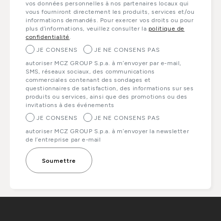
vos données personnelles à nos partenaires locaux qui
vous fourniront directement les produits, services et/ou
informations demandés. Pour exercer vos droits ou pour
plus d’informations, veuillez consulter la
politique de
confidentialité
.
JE CONSENS
JE NE CONSENS PAS
autoriser MCZ GROUP S.p.a. à m’envoyer par e-mail,
SMS, réseaux sociaux, des communications
commerciales contenant des sondages et
questionnaires de satisfaction, des informations sur ses
produits ou services, ainsi que des promotions ou des
invitations à des événements
JE CONSENS
JE NE CONSENS PAS
autoriser MCZ GROUP S.p.a. à m’envoyer la newsletter
de l’entreprise par e-mail